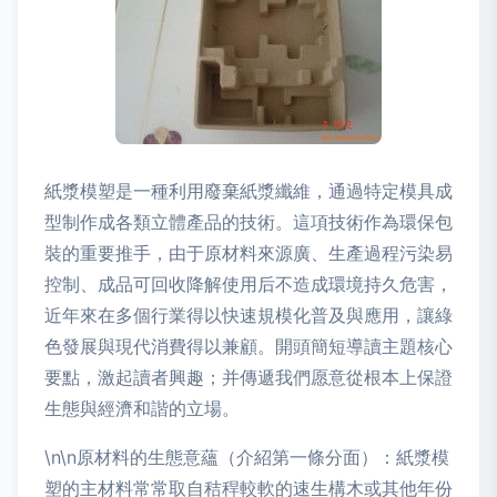
紙漿模塑是一種利用廢棄紙漿纖維，通過特定模具成
型制作成各類立體產品的技術。這項技術作為環保包
裝的重要推手，由于原材料來源廣、生產過程污染易
控制、成品可回收降解使用后不造成環境持久危害，
近年來在多個行業得以快速規模化普及與應用，讓綠
色發展與現代消費得以兼顧。開頭簡短導讀主題核心
要點，激起讀者興趣；并傳遞我們愿意從根本上保證
生態與經濟和諧的立場。
\n\n原材料的生態意蘊（介紹第一條分面）：紙漿模
塑的主材料常常取自秸稈較軟的速生構木或其他年份