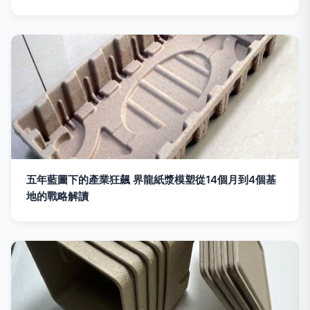
五年藍圖下的產業狂飆 界龍紙漿模塑從14個月到4個基
地的戰略解讀