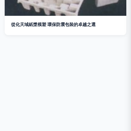
從化天域紙漿模塑 環保防震包裝的卓越之選